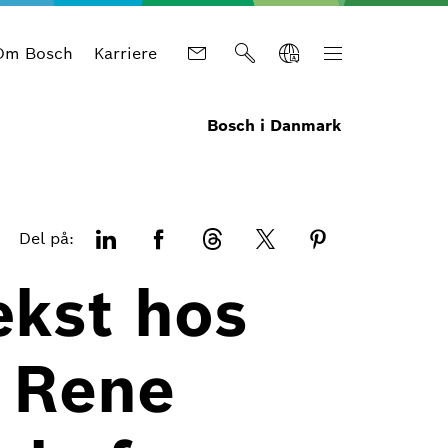
Om Bosch
Karriere
Bosch i Danmark
Del på:
ækst hos
d Rene