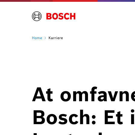
Home
Karriere
At omfavn
Bosch: Et