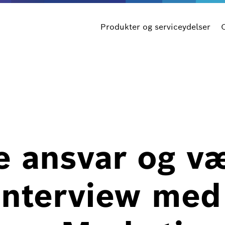
Produkter og serviceydelser
e ansvar og v
 interview me