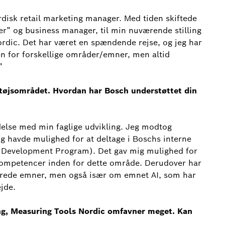
rdisk retail marketing manager. Med tiden skiftede
ger” og business manager, til min nuværende stilling
rdic. Det har været en spændende rejse, og jeg har
en for forskellige områder/emner, men altid
”
ktøjsområdet. Hvordan har Bosch understøttet din
delse med min faglige udvikling. Jeg modtog
og havde mulighed for at deltage i Boschs interne
 Development Program). Det gav mig mulighed for
 kompetencer inden for dette område. Derudover har
laterede emner, men også især om emnet AI, som har
jde.
g, Measuring Tools Nordic omfavner meget. Kan