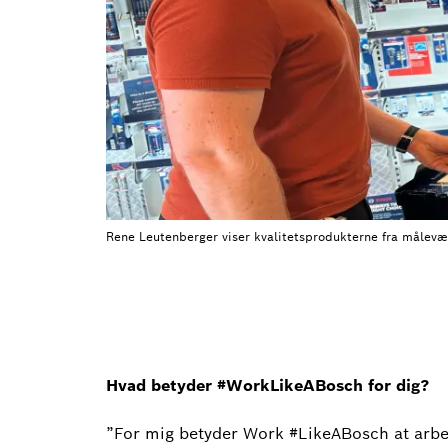
Rene Leutenberger viser kvalitetsprodukterne fra målevæ
Hvad betyder #WorkLikeABosch for dig?
”For mig betyder Work #LikeABosch at arbe