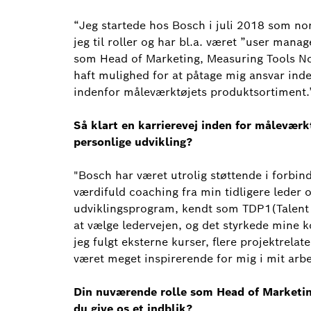
“Jeg startede hos Bosch i juli 2018 som no
jeg til roller og har bl.a. været ”user mana
som Head of Marketing, Measuring Tools No
haft mulighed for at påtage mig ansvar ind
indenfor måleværktøjets produktsortiment.
Så klart en karrierevej inden for målevær
personlige udvikling?
"Bosch har været utrolig støttende i forbin
værdifuld coaching fra min tidligere leder 
udviklingsprogram, kendt som TDP1(Talent
at vælge ledervejen, og det styrkede mine
jeg fulgt eksterne kurser, flere projektre
været meget inspirerende for mig i mit arbe
Din nuværende rolle som Head of Marketin
du give os et indblik?