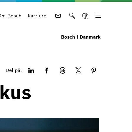
Om Bosch
Karriere
Bosch i Danmark
Del på:
okus