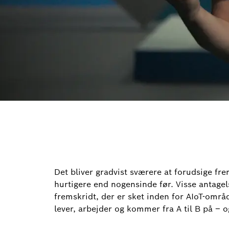
Det bliver gradvist sværere at forudsige fre
hurtigere end nogensinde før. Visse antagels
fremskridt, der er sket inden for AIoT-områ
lever, arbejder og kommer fra A til B på – o