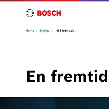
Home
Stories
Ind i fremtiden
En fremtid