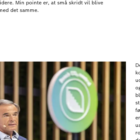
dere. Min pointe er, at små skridt vil blive
e med det samme.
D
k
ud
og
b
s
f
e
u
r