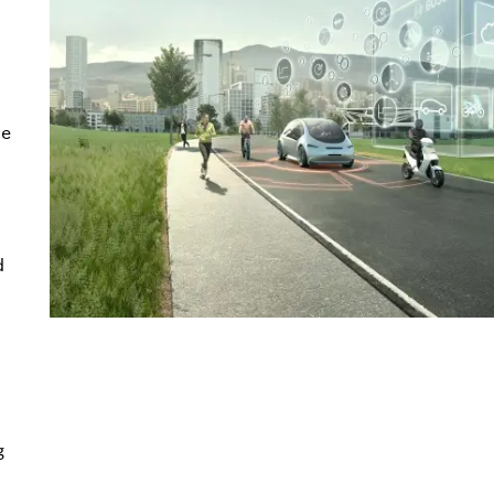
ne
d
g