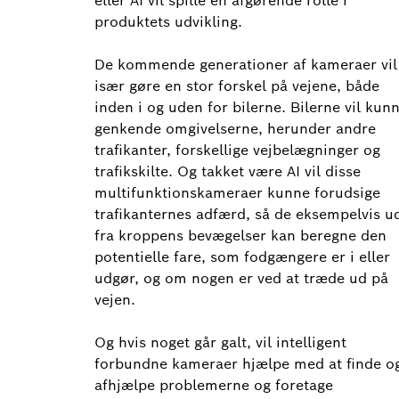
eller AI vil spille en afgørende rolle i
produktets udvikling.
De kommende generationer af kameraer vil
især gøre en stor forskel på vejene, både
inden i og uden for bilerne. Bilerne vil kun
genkende omgivelserne, herunder andre
trafikanter, forskellige vejbelægninger og
trafikskilte. Og takket være AI vil disse
multifunktionskameraer kunne forudsige
trafikanternes adfærd, så de eksempelvis u
fra kroppens bevægelser kan beregne den
potentielle fare, som fodgængere er i eller
udgør, og om nogen er ved at træde ud på
vejen.
Og hvis noget går galt, vil intelligent
forbundne kameraer hjælpe med at finde o
afhjælpe problemerne og foretage