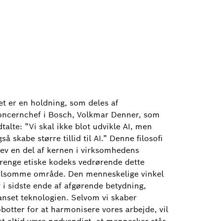
et er en holdning, som deles af
oncernchef i Bosch, Volkmar Denner, som
talte: ”Vi skal ikke blot udvikle AI, men
så skabe større tillid til AI.” Denne filosofi
lev en del af kernen i virksomhedens
trenge etiske kodeks vedrørende dette
ølsomme område. Den menneskelige vinkel
r i sidste ende af afgørende betydning,
anset teknologien. Selvom vi skaber
obotter for at harmonisere vores arbejde, vil