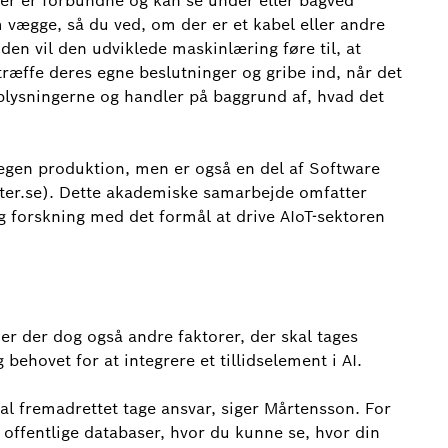
 der er forbundne og kan se under eller bagved
 vægge, så du ved, om der er et kabel eller andre
iden vil den udviklede maskinlæring føre til, at
træffe deres egne beslutninger og gribe ind, når det
oplysningerne og handler på baggrund af, hvad det
 egen produktion, men er også en del af Software
nter.se). Dette akademiske samarbejde omfatter
og forskning med det formål at drive AIoT-sektoren
r der dog også andre faktorer, der skal tages
 behovet for at integrere et tillidselement i AI.
al fremadrettet tage ansvar, siger Mårtensson. For
 offentlige databaser, hvor du kunne se, hvor din