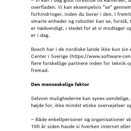
– Vi kan i dag godt forestille os kameraer,
overfladen. Vi kan eksempelvis ”se” gennem
forhindringer, inden du borer i den. I fremt
smarte enheder og robotter kan se, forstå, 
er nødvendigt, i stedet for at vi modtager 
er i dag.
Bosch har i de nordiske lande ikke kun sin
Center i Sverige (https://www.software-ce
flere forskellige partnere inden for teknik 
fremad.
Den menneskelige faktor
Selvom mulighederne kan synes uendelige, e
højde for, ikke mindst etiske overvejelser og
– Både enkeltpersoner og organisationer sk
100 år siden havde vi hverken internet eller